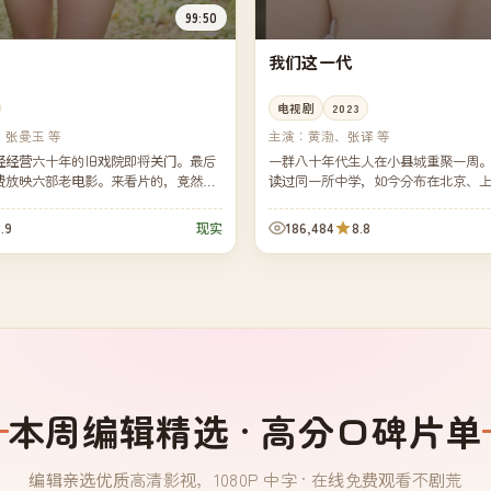
99:50
我们这一代
电视剧
2023
、张曼玉 等
主演：
黄渤、张译 等
经经营六十年的旧戏院即将关门。最后
一群八十年代生人在小县城重聚一周
费放映六部老电影。来看片的，竟然是
读过同一所中学，如今分布在北京、
再见的人。
头与县城本地——但他们的烦恼竟然
.9
186,484
8.8
现实
本周编辑精选 · 高分口碑片单
编辑亲选优质高清影视，1080P 中字 · 在线免费观看不剧荒