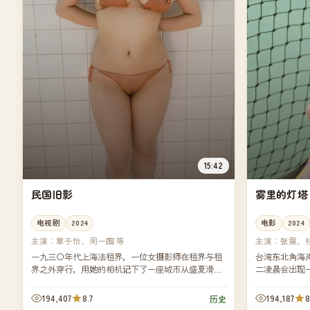
15:42
民国旧影
雾里的灯塔
电视剧
2024
电影
2024
主演：
章子怡、周一围 等
主演：
张震、
一九三〇年代上海法租界，一位女摄影师在租界与租
台湾东北角海
界之外穿行，用她的相机记下了一座城市从盛夏滑向
二凌晨会出现
战火前夜的最后一年。
定独自守一周
194,407
8.7
194,187
8
历史