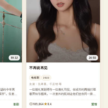
99:32
24:50
不再说再见
电视剧
2023
主演：
孔孝真、千正明 等
大话的中年男
一位婚礼策划师与一位丧礼司仪，在城市的两端打理
探所"。生意没
着开始与结束。一次意外的航班让他们坐在同一排座
失踪案。
位，被迫聊起了各自工作中最忌讳谈起的那个词——
告别。
189,864
8.4
喜剧
爱情