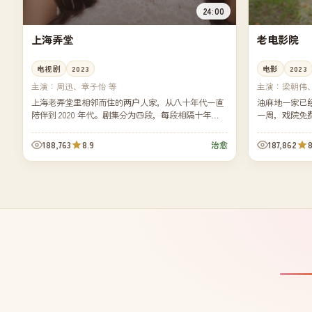
24:00
上海弄堂
老电影院
电视剧
2023
电影
2023
主演：
周迅、章子怡 等
主演：
梁朝伟
上海老弄堂里相邻而住的两户人家，从八十年代一直
油麻地一家已
陪伴到 2020 年代。剧集分为四段，每段相隔十年
一周，戏院免
——同一只老门牌，看着两家人各自的离散与重逢。
六个早就不会
188,763
8.9
187,862
8
治愈