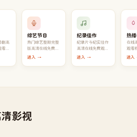
综艺节目
纪录佳作
热播
番剧高
热门综艺整期完整
纪录片与纪实佳作
在线
观看，
版高清在线免费观
高清在线免费观
观看
新最新
看，1080P 真人秀
看，自然 · 人文 ·
行，
进入 →
进入 →
进入
脱口秀全收录
工艺一应俱全
高分
高清影视