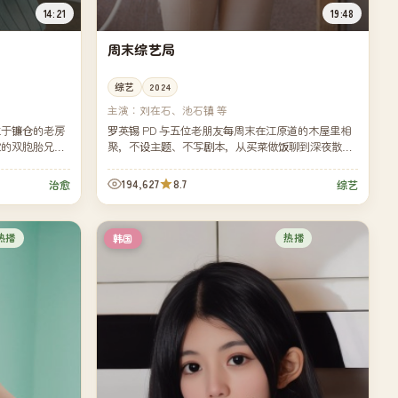
14:21
19:48
周末综艺局
综艺
2024
主演：
刘在石、池石镇 等
位于镰仓的老房
罗英锡 PD 与五位老朋友每周末在江原道的木屋里相
家的双胞胎兄
聚，不设主题、不写剧本，从买菜做饭聊到深夜散步
的夏天。
——韩国近年最受好评的"无脑"综艺。
194,627
8.7
治愈
综艺
热播
热播
韩国