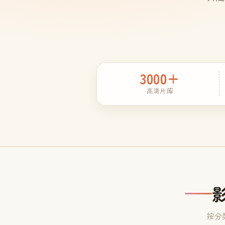
3000+
高清片库
按分