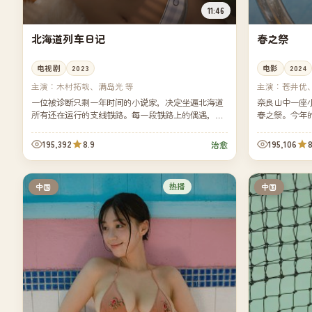
11:46
北海道列车日记
春之祭
电视剧
2023
电影
2024
主演：
木村拓哉、满岛光 等
主演：
苍井优
一位被诊断只剩一年时间的小说家，决定坐遍北海道
奈良山中一座
所有还在运行的支线铁路。每一段铁路上的偶遇，都
春之祭。今年
比他自己的小说更难写。
小女孩，意外
195,392
8.9
195,106
8
治愈
热播
中国
中国