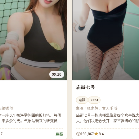
99:20
庙街七号
电影
2024
桂纶镁 等
主演：
张家辉、古天乐 等
岸一座长年被海雾包围的旧灯塔，每周
庙街七号一栋唐楼里住着四个吹牛说
一束多余的光。气象站新来的研究员决
人，他们决定合伙开一家不靠谱的"侦
，看那束光从哪里来。
开张几天，却真的接到了一桩真实的
.7
193,867
8.4
悬疑