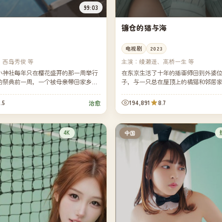
99:03
镰仓的猫与海
电视剧
2023
、西岛秀俊 等
主演：
绫濑遥、高桥一生 等
小神社每年只在樱花盛开的那一周举行
在东京生活了十年的插画师回到外婆
的祭典前一周，一个被母亲带回家乡的
子，与一只总在屋顶上的橘猫和邻居
卷进了祭典背后的家族纠葛。
妹，度过了一个不写一笔却画得最满
.5
194,891
8.7
治愈
4K
中国