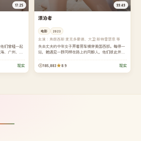
17:25
99:49
漂泊者
电影
2023
主演：
弗朗西斯·麦克多蒙德、大卫·斯特雷瑟恩 等
。他们曾经一起
失去丈夫的中年女子开着房车横穿美国西部。每停一
上海、广州、汕
站，她遇见一群同样在路上的同龄人，他们彼此并不
惊人地相似。
依靠，只在临走前互相轻轻挥手。
185,883
8.9
现实
现实