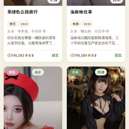
草绿色公路旅行
油麻地往事
综艺
2024
电影
2024
主演：
李秉宪、朴叙俊 等
主演：
鲍起静、任达华 等
四位老朋友带着一辆改装的房车
油麻地公园对面那栋唐楼里，三
从首尔出发，沿着南海岸开了二
十年前住着五户彼此抬头不见低
十天。每晚他们在车顶搭起小桌
头见的人家。如今唐楼准备清
子，用便利店买来的食材凑出一
拆，五户人家又一次在公园石椅
196,582
8.8
195,584
8.8
综艺
现实
顿晚餐——并彼此问一个曾经不
上坐到了一起。
敢问...
高分
热播
韩国
日本