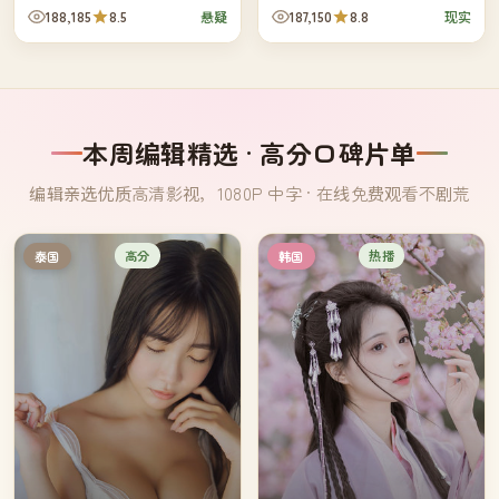
名字都是过去三十年里在这栋屋
穿过出租车、早班面包房、空旷
188,185
8.5
187,150
8.8
悬疑
现实
子前停过车的人。
的地铁——也跟着他走回自己空
空的...
本周编辑精选 · 高分口碑片单
编辑亲选优质高清影视，1080P 中字 · 在线免费观看不剧荒
高分
热播
泰国
韩国