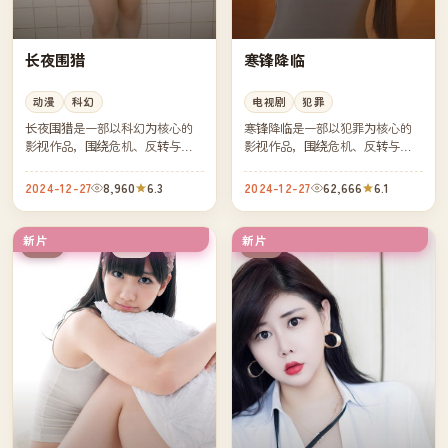
长夜围猎
寒锋降临
动漫
科幻
电视剧
犯罪
长夜围猎是一部以科幻为核心的
寒锋降临是一部以犯罪为核心的
影视作品，围绕危机、反转与人
影视作品，围绕危机、反转与人
物成长展开，整体节奏紧凑，值
物成长展开，整体节奏紧凑，值
得推荐观看。
得推荐观看。
2024-12-27
8,960
6.3
2024-12-27
62,666
6.1
新片
新片
完结
独播
中国
中国