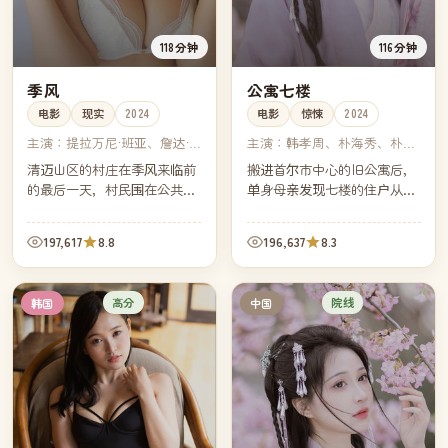
118分钟
116分钟
季风
公寓七楼
电影
现实
2024
电影
惊悚
2024
主演：
提拉万尼·班亚、詹达·
主演：
韩孝周、朴海秀、朴熙
拉马卡、苏蕊娃·苏拉缇、阿南
顺、金宣虎
清迈山区的村庄在季风来临前
搬进首尔市中心的旧公寓后，
达·艾华灵汉
的最后一天，村民围在公共厨
单身母亲发现七楼的住户从未
房里准备一场即将无法集合的
在白天出现过。一通深夜的门
丰盛晚餐。这一晚以后，他们
铃，把她带进了这栋楼三十年
197,617
8.8
196,637
8.3
将各自被山路与雨季隔开半
来没人想再翻开的一段历史。
年。
高分
院线
韩国
中国