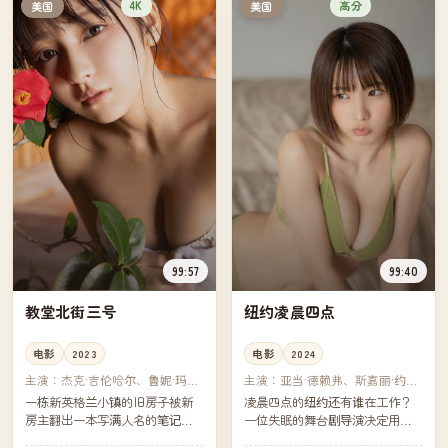
4K
高分
美国
美国
99:57
99:40
教堂北街三号
纽约凌晨四点
电影
2023
电影
2024
主演：
杰克·吉伦哈尔、鲁妮·玛拉
主演：
亚当·德赖弗、斯嘉丽·约翰
等
逊 等
一栋新英格兰小镇的旧房子被新
凌晨四点的纽约还有谁在工作？
房主翻出一本写满人名的笔记
一位失眠的舞台剧导演决定用一
本。镇上的图书管理员说，那些
个月时间拍下答案。镜头跟着他