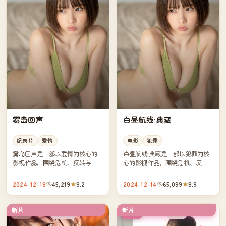
雾岛回声
白昼航线·典藏
纪录片
爱情
电影
犯罪
雾岛回声是一部以爱情为核心的
白昼航线·典藏是一部以犯罪为核
影视作品，围绕危机、反转与人
心的影视作品，围绕危机、反转
物成长展开，整体节奏紧凑，值
与人物成长展开，整体节奏紧
得推荐观看。
凑，值得推荐观看。
2024-12-18
45,219
9.2
2024-12-14
65,099
8.9
新片
新片
连载中
完结
英国
韩国