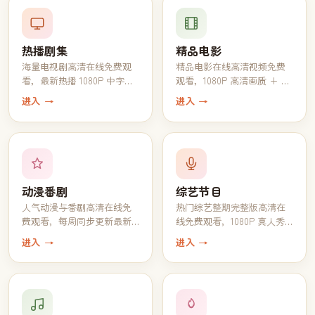
热播剧集
精品电影
海量电视剧高清在线免费观
精品电影在线高清视频免费
看，最新热播 1080P 中字完
观看，1080P 高清画质 + 中
结全集一键追完
文字幕一键播放
进入 →
进入 →
动漫番剧
综艺节目
人气动漫与番剧高清在线免
热门综艺整期完整版高清在
费观看，每周同步更新最新
线免费观看，1080P 真人秀
一话
脱口秀全收录
进入 →
进入 →