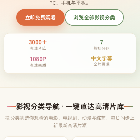
PC、手机与平板。
立即免费观看
浏览全部影视分类
3000+
7
高清片库
影视分区
1080P
中文字幕
全片覆盖
高清画质
影视分类导航 · 一键直达高清片库
按分类挑选你想看的电影、电视剧、动漫与综艺，每日同步上
新最新高清片源