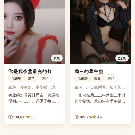
11集
22集
你是我夜里最亮的灯
周三的早午餐
电视剧
爱情
2024
电视剧
美食
2024
主演：
朴宝剑、金高银、边佑
主演：
户田惠梨香、山下智
锡、朴恩斌
久、田中泯、永山瑛太
失业的灯具设计师在一次深夜
一家只在周三上午营业三小时
便利店打工时，遇见了每天凌
的小餐馆，菜单只有早午餐。
晨都来买同一款热可可的女
每集一位客人，每位客人带着
孩。两个孤独的人在城市最安
一段无法对家人言说的心事，
190,817
8.6
189,376
8.6
静的时段彼此照亮，谱出一段
由一道菜替他们说完。
不被人看见却光亮温柔的爱
情。