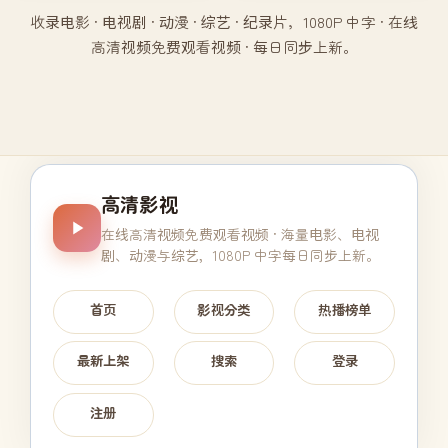
收录电影 · 电视剧 · 动漫 · 综艺 · 纪录片，1080P 中字 · 在线
高清视频免费观看视频 · 每日同步上新。
高清影视
在线高清视频免费观看视频
· 海量电影、电视
剧、动漫与综艺，1080P 中字每日同步上新。
首页
影视分类
热播榜单
最新上架
搜索
登录
注册